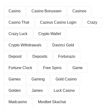
Casino
Casino Bonussen
Casinos
Casino That
Cazeus Casino Login
Crazy
Crazy Luck
Crypto Wallet
Crypto Withdrawals
Davinci Gold
Deposit
Deposits
Fortunazo
Fortune Clock
Free Spins
Game
Games
Gaming
Gold Casino
Golden
James
Luck Casino
Madcasino
Mostbet Skachat