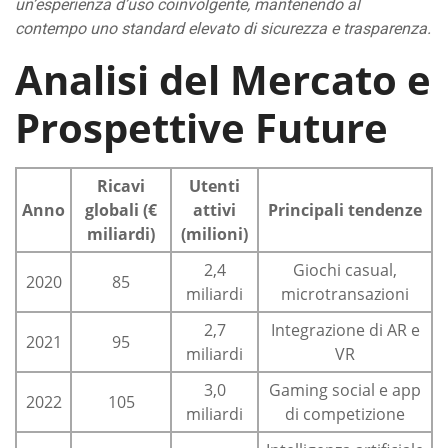
un’esperienza d’uso coinvolgente, mantenendo al
contempo uno standard elevato di sicurezza e trasparenza.
Analisi del Mercato e
Prospettive Future
Ricavi
Utenti
Anno
globali (€
attivi
Principali tendenze
miliardi)
(milioni)
2,4
Giochi casual,
2020
85
miliardi
microtransazioni
2,7
Integrazione di AR e
2021
95
miliardi
VR
3,0
Gaming social e app
2022
105
miliardi
di competizione