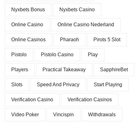
Nyxbets Bonus
Nyxbets Casino
Online Casino
Online Casino Nederland
Online Casinos
Pharaoh
Pirots 5 Slot
Pistolo
Pistolo Casino
Play
Players
Practical Takeaway
SapphireBet
Slots
Speed And Privacy
Start Playing
Verification Casino
Verification Casinos
Video Poker
Vincispin
Withdrawals