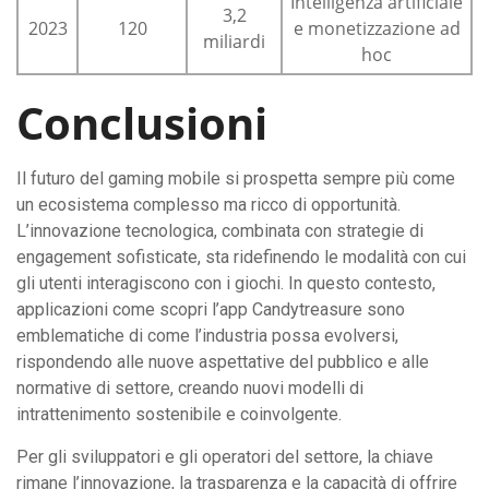
Intelligenza artificiale
3,2
2023
120
e monetizzazione ad
miliardi
hoc
Conclusioni
Il futuro del gaming mobile si prospetta sempre più come
un ecosistema complesso ma ricco di opportunità.
L’innovazione tecnologica, combinata con strategie di
engagement sofisticate, sta ridefinendo le modalità con cui
gli utenti interagiscono con i giochi. In questo contesto,
applicazioni come scopri l’app Candytreasure sono
emblematiche di come l’industria possa evolversi,
rispondendo alle nuove aspettative del pubblico e alle
normative di settore, creando nuovi modelli di
intrattenimento sostenibile e coinvolgente.
Per gli sviluppatori e gli operatori del settore, la chiave
rimane l’innovazione, la trasparenza e la capacità di offrire