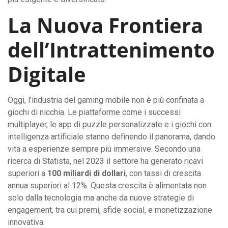
La Nuova Frontiera
dell’Intrattenimento
Digitale
Oggi, l’industria del gaming mobile non è più confinata a
giochi di nicchia. Le piattaforme come i successi
multiplayer, le app di puzzle personalizzate e i giochi con
intelligenza artificiale stanno definendo il panorama, dando
vita a esperienze sempre più immersive. Secondo una
ricerca di Statista, nel 2023 il settore ha generato ricavi
superiori a
100 miliardi di dollari
, con tassi di crescita
annua superiori al 12%. Questa crescita è alimentata non
solo dalla tecnologia ma anche da nuove strategie di
engagement, tra cui premi, sfide social, e monetizzazione
innovativa.