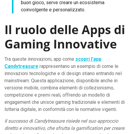
buon gioco, serve creare un ecosistema
coinvolgente e personalizzato.
Il ruolo delle Apps di
Gaming Innovative
Tra queste innovazioni, app come
scopri l’app
Candytreasure
rappresentano un esempio di come le
innovazioni tecnologiche e di design stiano entrando nel
mainstream. Questa applicazione, disponibile anche in
versione mobile, combina elementi di collezionismo,
competizione e premi reali, offrendo un modello di
engagement che unisce gaming tradizionale e elementi di
lotteria digitale, in conformità con le normative vigenti.
Il successo di Candytreasure risiede nel suo approccio
diretto e innovativo, che sfrutta la gamification per creare